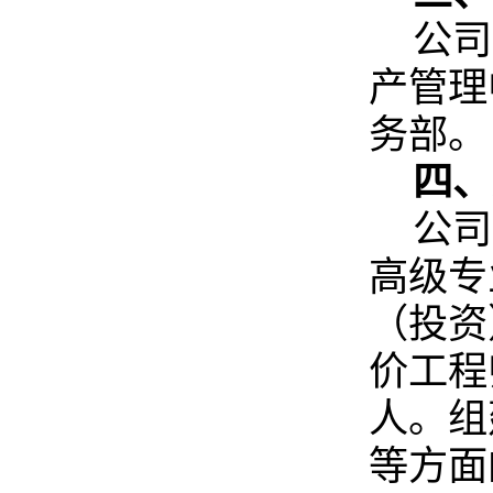
公司
产管理
务部。
四、
公司
高级专
（投资
价工程
人。组
等方面