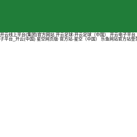
开云线上平台(集团)官方网站
开云足球-开云足球（中国）
开云电子平台_
子平台_开云(中国)
星空网页版·官方站-星空（中国）
乐鱼网站官方站登录入