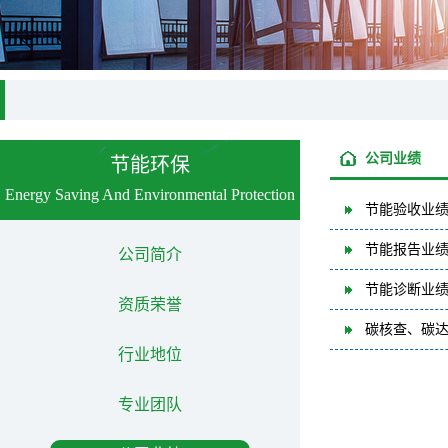
公司业绩
节能环保
Energy Saving And Environmental Protection
节能验收业绩
节能报告业绩
公司简介
节能诊断业绩
资质荣誉
碳核查、碳达
行业地位
专业团队