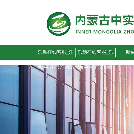
乐动在线客服_乐动(中国)官方网站
乐动在线客服_乐
乐动在线客服_乐
新
动(中国)官方网站
动(中国)官方网站