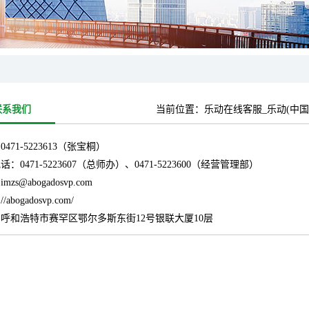
联系我们
当前位置：
乐动在线客服_乐动(中国
471-5223613（张宝桐）
：0471-5223607（总师办）、0471-5223600（经营管理部）
zs@abogadosvp.com
abogadosvp.com/
呼和浩特市赛罕区鄂尔多斯东街12号银联大厦10层