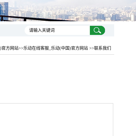
)官方网站
>>乐动在线客服_乐动(中国)官方网站 >>联系我们