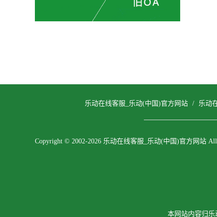
乐动在线客服_乐动(中国)官方网站
/
乐动
Copyright © 2002-2026 乐动在线客服_乐动(中国)官方网站 All righ
本网站内容归乐