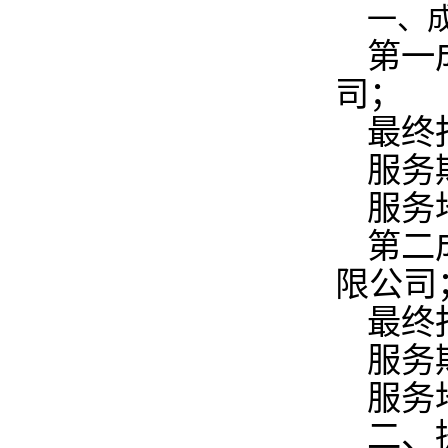
一、
第一
司
；
最终报
服务
服务
第二
限公司
最终报
服务
服务
二、