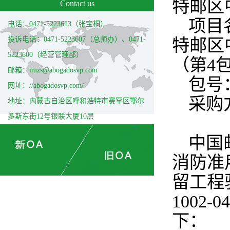
特邮区
Contact us
项目
电话：0471-5223613（张宝桐）
投诉电话：0471-5223607（总师办）、0471-
特邮区
5223600（经营管理部）
（第4
邮箱：imzs@abogadosvp.com
包号
网址：//abogadosvp.com/
采购
地址：内蒙古自治区呼和浩特市赛罕区鄂尔
多斯东街12号银联大厦10层
中国
消防准
留工程
100
下：