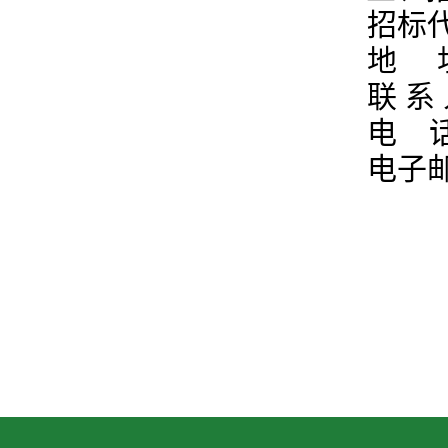
招标
地 
联 系
电 话：
电子邮件