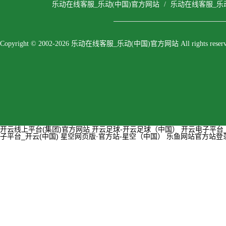
乐动在线客服_乐动(中国)官方网站
/
乐动在线客服_乐
Copyright © 2002-2026 乐动在线客服_乐动(中国)官方网站 All rights reserv
开云线上平台(集团)官方网站
开云足球-开云足球（中国）
开云电子平台_
子平台_开云(中国)
星空网页版·官方站-星空（中国）
乐鱼网站官方站登录入