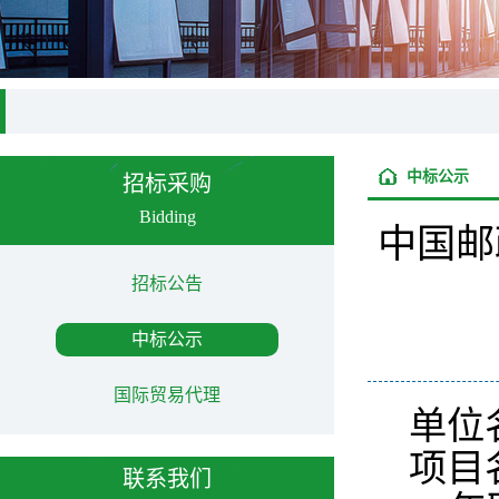
中标公示
招标采购
Bidding
中国邮
招标公告
中标公示
国际贸易代理
单位
项目
联系我们