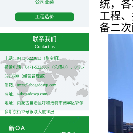
统，各
公司业绩
工程、
工程造价
备二次
联系我们
Contact us
电话：0471-5223613（张宝桐）
投诉电话：0471-5223607（总师办）、0471-
5223600（经营管理部）
邮箱：imzs@abogadosvp.com
网址：//abogadosvp.com/
地址：内蒙古自治区呼和浩特市赛罕区鄂尔
多斯东街12号银联大厦10层