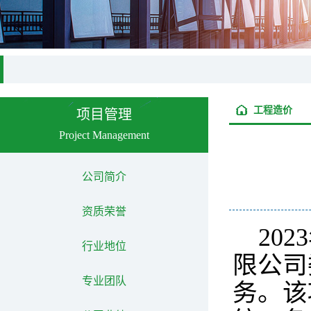
工程造价
项目管理
Project Management
公司简介
资质荣誉
2023
行业地位
限公司
专业团队
务。该