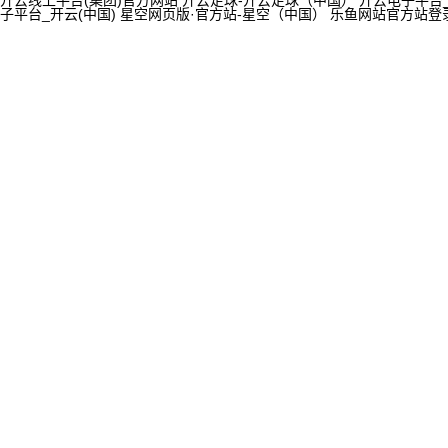
开云线上平台(集团)官方网站
开云足球-开云足球（中国）
开云电子平台_
子平台_开云(中国)
星空网页版·官方站-星空（中国）
乐鱼网站官方站登录入