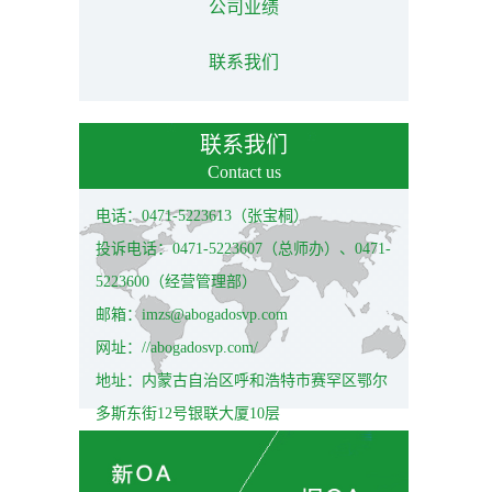
公司业绩
联系我们
联系我们
Contact us
电话：0471-5223613（张宝桐）
投诉电话：0471-5223607（总师办）、0471-
5223600（经营管理部）
邮箱：imzs@abogadosvp.com
网址：//abogadosvp.com/
地址：内蒙古自治区呼和浩特市赛罕区鄂尔
多斯东街12号银联大厦10层