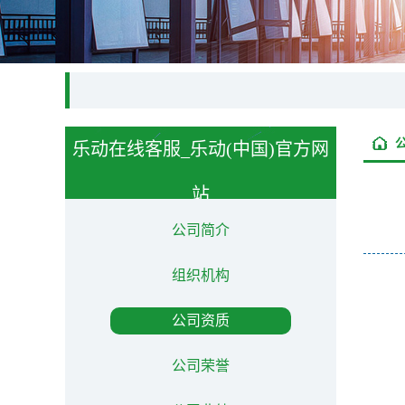
乐动在线客服_乐动(中国)官方网
站
About us
公司简介
组织机构
公司资质
公司荣誉