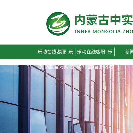
乐动在线客服_乐动(中国)官方网站
乐动在线客服_乐
乐动在线客服_乐
新
动(中国)官方网站
动(中国)官方网站