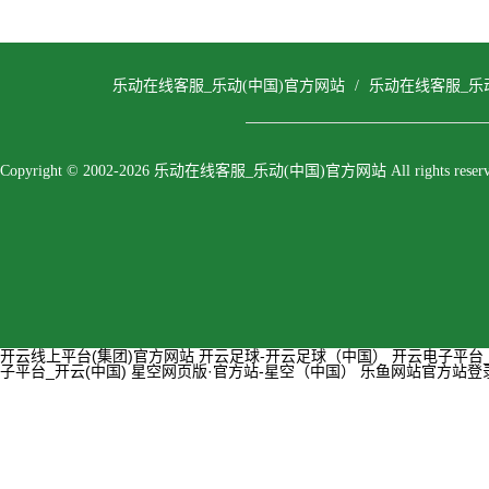
乐动在线客服_乐动(中国)官方网站
/
乐动在线客服_乐
Copyright © 2002-2026 乐动在线客服_乐动(中国)官方网站 All rights reserv
开云线上平台(集团)官方网站
开云足球-开云足球（中国）
开云电子平台_
子平台_开云(中国)
星空网页版·官方站-星空（中国）
乐鱼网站官方站登录入