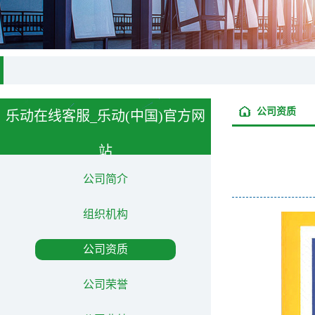
公司资质
乐动在线客服_乐动(中国)官方网
站
About us
公司简介
组织机构
公司资质
公司荣誉