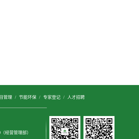
目管理
/
节能环保
/
专家登记
/
人才招聘
3600（经营管理部）