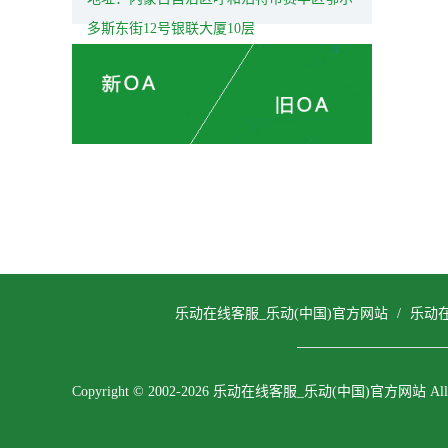
多斯东街12号银联大厦10层
乐动在线客服_乐动(中国)官方网站
/
乐动
Copyright © 2002-2026 乐动在线客服_乐动(中国)官方网站 All righ