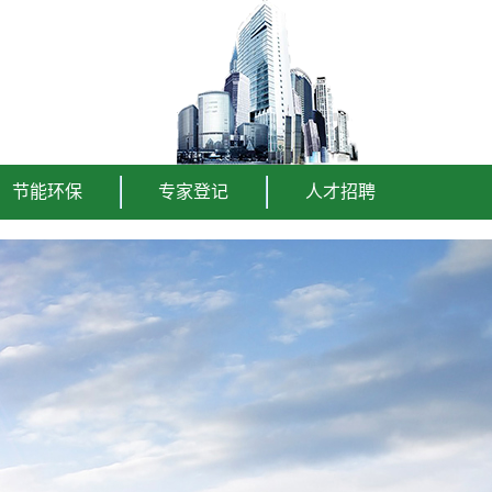
节能环保
专家登记
人才招聘