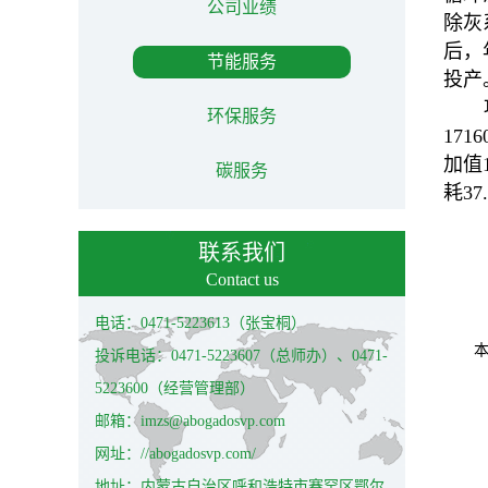
公司业绩
除灰
后，年
节能服务
投产
环保服务
171
加值
碳服务
耗3
联系我们
Contact us
电话：0471-5223613（张宝桐）
投诉电话：0471-5223607（总师办）、0471-
5223600（经营管理部）
邮箱：imzs@abogadosvp.com
网址：//abogadosvp.com/
地址：内蒙古自治区呼和浩特市赛罕区鄂尔