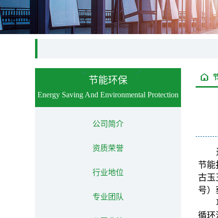
节能环保
Energy Saving And Environmental Protection
公司简介
资质荣誉
节能
行业地位
古玉
号）
专业团队
循环