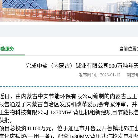
节能服务
当前位置
完成中盐（内蒙古）碱业有限公司500万吨年
发布时间：2026-01-12 浏览
近日，由内蒙古中实节能环保有限公司编制的内蒙古玉王生物
报告通过了内蒙古自治区发展和改革委员会专家评审，并
王生物科技有限公司 1×30MW 背压机组新建项目节能报告
获批。
项目总投资41100万元，位于通辽市开鲁县开鲁镇北郊工业
流化床锅炉(一用一备)，配套1x30MW背压式汽轮发电