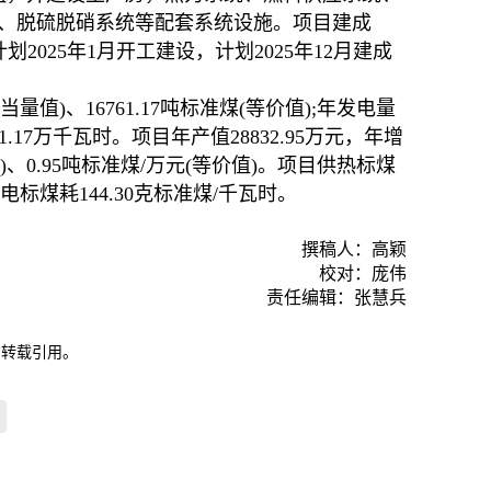
、脱硫脱硝系统等配套系统设施。项目建成
目计划2025年1月开工建设，计划2025年12月建成
量值)、16761.17吨标准煤(等价值);年发电量
11.17万千瓦时。项目年产值28832.95万元，年增
值)、0.95吨标准煤/万元(等价值)。项目供热标煤
发电标煤耗144.30克标准煤/千瓦时。
撰稿人：高颖
校对：庞伟
责任编辑：张慧兵
自转载引用。