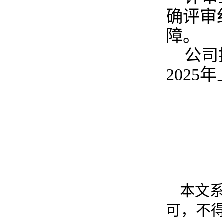
确评审
障。
公司
202
本文
可，不