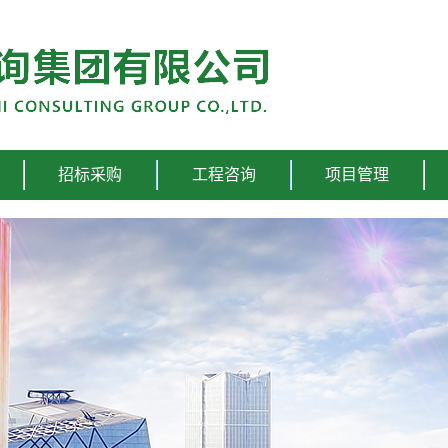
招标采购
工程咨询
项目管理