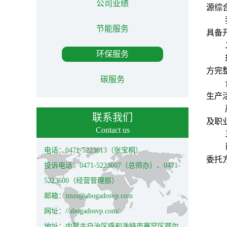
公司业绩
源综
节能服务
具备
环保服务
方完
碳服务
生产
联系我们
及职
Contact us
电话：0471-5223613（张宝桐）
委托
投诉电话：0471-5223607（总师办）、0471-
5223600（经营管理部）
邮箱：imzs@abogadosvp.com
网址：//abogadosvp.com/
地址：内蒙古自治区呼和浩特市赛罕区鄂尔