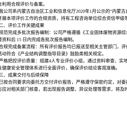
合利用合规评价与备案。
我公司系内蒙古自治区工业和信息化厅2020年1月公示的“内蒙
开展本项评价工作的合规资质，持有工程咨询单位综合资信甲级
二、评价工作关键成果
规范完成多批次报告编制：公司严格遵循《工业固体废物资源综
整资料后 15 日内完成各批次报告编制。
合规完成备案流程：所有评价报告均已报送至相关主管部门，评
活动符合《产业结构调整指导目录》鼓励类相关规定。
严格把控评价质量：组建4人专业评价小组，通过资料审查、实
业健康安全管理体系进行全面评价，确保评价结论客观准确。
三、成果交付与后续保障
已按合同要求向委托方交付评价报告，严格遵守保密约定，对委
方应对相关部门核查，若出现报告调整、异议处理等需求，将及