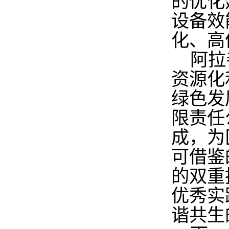
的优化
设备效
化、高
阿拉
资源化
绿色发
限责任
成，为
可借鉴
的双重
优秀实
谐共生