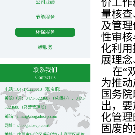
价工作
公司业绩
量核查
节能服务
及管理
环保服务
性审核
化利用
碳服务
展理念
在“
联系我们
Contact us
为推动
电话：0471-5223613（张宝桐）
国务院
投诉电话：0471-5223607（总师办）、0471-
出，要
5223600（经营管理部）
化管理
邮箱：imzs@abogadosvp.com
固废的
网址：//abogadosvp.com/
地址：内蒙古自治区呼和浩特市赛罕区鄂尔