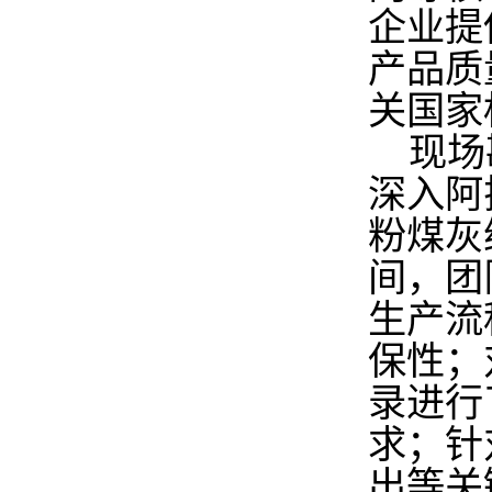
企业提
产品质
关国家
现场
深入阿
粉煤灰
间，团
生产流
保性；
录进行
求；针
出等关