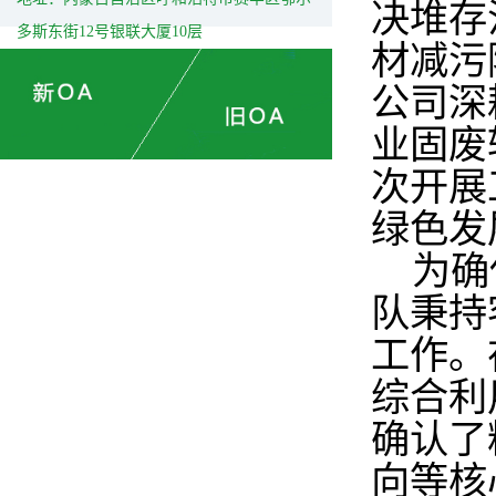
决堆存
多斯东街12号银联大厦10层
材减污
公司深
业固废
次开展
绿色发
为确
队秉持
工作。
综合利
确认了
向等核