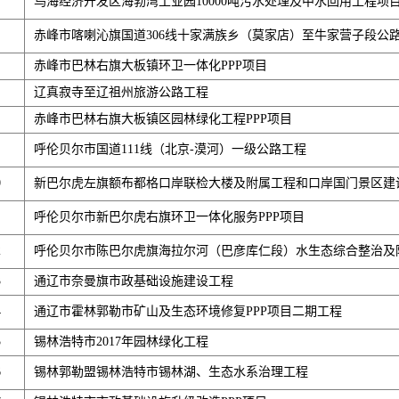
乌海经济开发区海勃湾工业园10000吨污水处理及中水回用工程项
赤峰市喀喇沁旗国道306线十家满族乡（莫家店）至牛家营子段公
赤峰市巴林右旗大板镇环卫一体化PPP项目
辽真寂寺至辽祖州旅游公路工程
赤峰市巴林右旗大板镇区园林绿化工程PPP项目
呼伦贝尔市国道111线（北京-漠河）一级公路工程
0
新巴尔虎左旗额布都格口岸联检大楼及附属工程和口岸国门景区建设
呼伦贝尔市新巴尔虎右旗环卫一体化服务PPP项目
2
呼伦贝尔市陈巴尔虎旗海拉尔河（巴彦库仁段）水生态综合整治及附
3
通辽市奈曼旗市政基础设施建设工程
4
通辽市霍林郭勒市矿山及生态环境修复PPP项目二期工程
5
锡林浩特市2017年园林绿化工程
6
锡林郭勒盟锡林浩特市锡林湖、生态水系治理工程