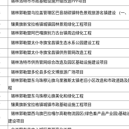
7
锡林浩特市市政基础设施升级改造PPP项目
8
锡林郭勒盟乌拉盖管理区巴音胡硕镇特色景观旅游名镇建设 (一、二
9
镶黄旗新宝拉格镇城镇园林景观绿化工程项目
0
锡林郭勒盟阿巴嘎旗别力古台镇周边绿化工程
1
锡林郭勒盟太仆寺旗宝昌镇生态水系公园建设工程
2
锡林郭勒盟太仆寺旗宝昌镇供热管网改造工程
3
锡林浩特市供热管网综合改造及园区基础设施建设项目
4
锡林郭勒盟多伦县多伦文博旅游广场项目
锡林郭勒盟东乌珠穆沁旗乌里雅斯太镇老旧小区改造和市政道路及
5
程
6
锡林郭勒盟东乌珠穆沁旗美化和绿化工程
7
镶黄旗新宝拉格镇城镇市政基础设施工程项目
锡林郭勒盟西乌旗巴拉嘎尔高勒物流园区(绿色畜产品产业园)基础
8
建设项目