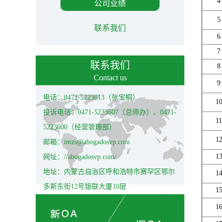
4
公司业绩
5
联系我们
6
7
联系我们
8
Contact us
9
电话：0471-5223613（张宝桐）
1
投诉电话：0471-5223607（总师办）、0471-
11
5223600（经营管理部）
1
邮箱：imzs@abogadosvp.com
1
网址：//abogadosvp.com/
地址：内蒙古自治区呼和浩特市赛罕区鄂尔
1
多斯东街12号银联大厦10层
1
1