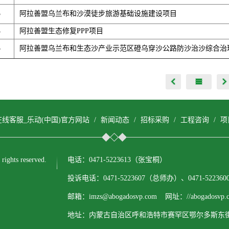
3
阿拉善盟乌兰布和沙漠徒步旅游基础设施建设项目
4
阿拉善盟生态修复PPP项目
5
阿拉善盟乌兰布和生态沙产业示范区磴乌穿沙公路防沙治沙综合治
在线客服_乐动(中国)官方网站
/
新闻动态
/
招标采购
/
工程咨询
/
项
ts reserved.
电话：0471-5223613（张宝桐）
投诉电话：0471-5223607（总师办）、0471-522
邮箱：imzs@abogadosvp.com 网址：//abogadosvp.c
地址：内蒙古自治区呼和浩特市赛罕区鄂尔多斯东街1