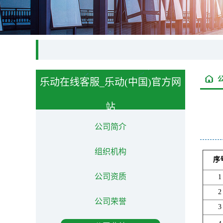
乐动在线客服_乐动(中国)官方网
站
About us
公司简介
组织机构
序
公司资质
1
2
公司荣誉
3