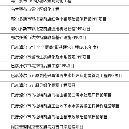
9
乌兰察布市中心城区景观亮化工程
0
乌兰察布市集宁区绿化工程
1
鄂尔多斯市鄂托克前旗红色小镇基础设施建设PPP项目
2
鄂尔多斯市鄂托克前旗通用机场建设PPP项目
3
鄂尔多斯市达拉特旗教育基础设施PPP项目
4
巴彦淖尔市“十个全覆盖”街巷硬化工程(2016年度）
5
巴彦淖尔市城市生态绿化及水系景观PPP项目
6
巴彦淖尔市乌拉特后旗生态PPP项目
7
巴彦淖尔市五原县隆兴昌镇再生水处理及附属管网工程PPP项目
8
巴彦淖尔市五原县绿化景观工程项目
9
巴彦淖尔市乌拉特前旗乌拉山镇第二污水处理厂建设项目
0
巴彦淖尔市乌拉特前旗工业地下水水源置换工程特许经营项目
1
巴彦淖尔市乌拉特前旗乌拉山镇市政基础设施建设项目
2
阿拉善盟阿拉善左旗乌力吉口岸建设项目